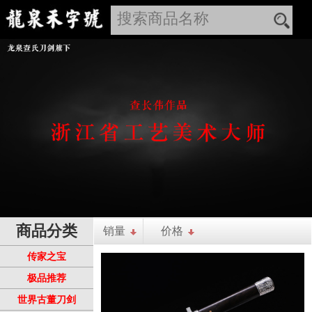
商品分类
销量
价格
传家之宝
极品推荐
世界古董刀剑