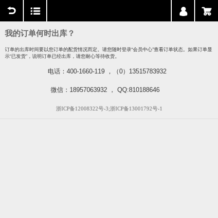
用户中心
购物车
我的订单何时出库？
订单的出库时间要以您订单的配货情况而定。请您随时登录“会员中心”查看订单状态。如果订单显
示“已发货”，说明订单已经出库，请您耐心等待收货。
电话：400-1660-119 ，（0）13515783932
微信：18957063932 ， QQ:810188646
浙ICP备12008322号-3;浙ICP备13001792号-1