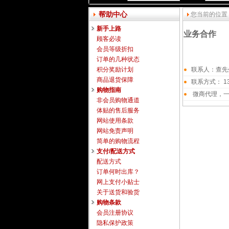
帮助中心
您当前的位置
新手上路
业务合作
顾客必读
会员等级折扣
订单的几种状态
积分奖励计划
联系人：查先
商品退货保障
联系方式： 13
购物指南
微商代理，一
非会员购物通道
体贴的售后服务
网站使用条款
网站免责声明
简单的购物流程
支付/配送方式
配送方式
订单何时出库？
网上支付小贴士
关于送货和验货
购物条款
会员注册协议
隐私保护政策