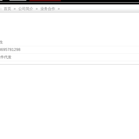
：
首页
»
公司简介
»
业务合作
»
生
695781298
件代发