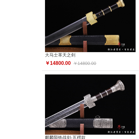
大马士革天之剑
￥14800.00
￥14800.00
麒麟陨铁战剑-瓦楞款