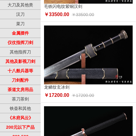
大刀及其他类
毛铁闪电纹紫铜汉剑
汉刀
￥33500.00
￥33500.00
菜刀
金属摆件
仪仗指挥刀剑
其他指挥刀
其他及影视刀剑
十八般兵器等
刀剑配件
龙鳞纹玄冰剑
茶道文房用品
￥17200.00
￥17200.00
茶刀茶剑
铁壶和其他
《木府风云》
200元以下产品