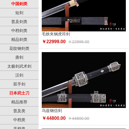
中国剑类
短剑
普及剑类
中档剑类
毛铁夹钢虎符剑
精品剑类
￥22999.00
￥22999.00
花纹钢剑类
唐剑
太极剑武术剑
汉剑
双手剑
日本武士刀
精品推荐
乌兹钢信剑
普及类
￥44800.00
￥44800.00
中档类
高档类