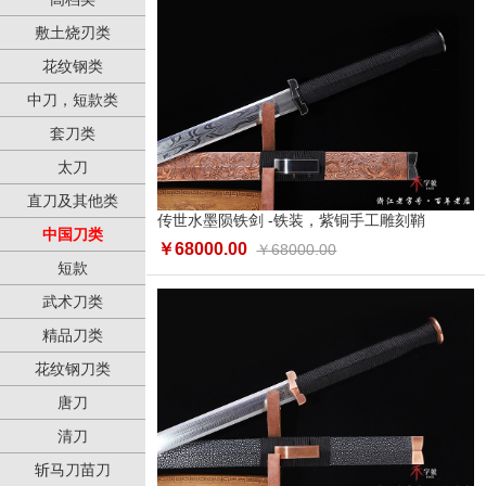
敷土烧刃类
花纹钢类
中刀，短款类
套刀类
太刀
直刀及其他类
传世水墨陨铁剑 -铁装，紫铜手工雕刻鞘
中国刀类
￥68000.00
￥68000.00
短款
武术刀类
精品刀类
花纹钢刀类
唐刀
清刀
斩马刀苗刀