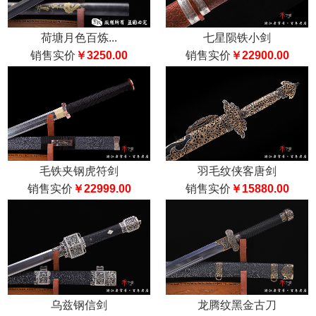
荷塘月色百炼...
七星陨铁小剑
销售实价
￥3250.00
销售实价
￥22900.00
毛铁夹钢虎符剑
羽毛纹侠客唐剑
销售实价
￥22999.00
销售实价
￥15880.00
乌兹钢信剑
龙腾纹黑金古刀