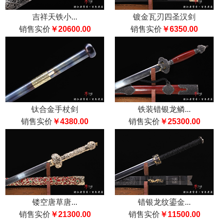
吉祥天铁小...
镀金瓦刃四圣汉剑
销售实价
￥20600.00
销售实价
￥6350.00
钛合金手杖剑
铁装错银龙鳞...
销售实价
￥4380.00
销售实价
￥25300.00
镂空唐草唐...
错银龙纹鎏金...
销售实价
￥21300.00
销售实价
￥11500.00