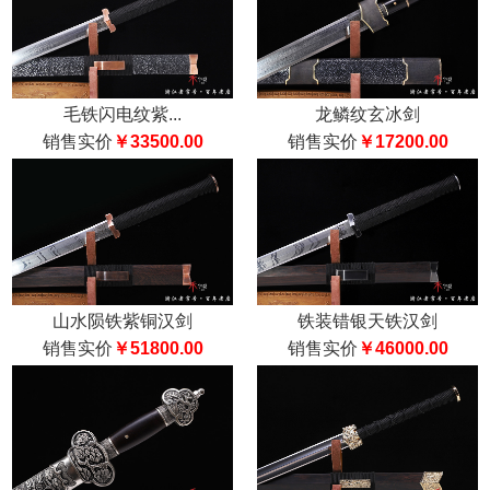
毛铁闪电纹紫...
龙鳞纹玄冰剑
销售实价
￥33500.00
销售实价
￥17200.00
山水陨铁紫铜汉剑
铁装错银天铁汉剑
销售实价
￥51800.00
销售实价
￥46000.00